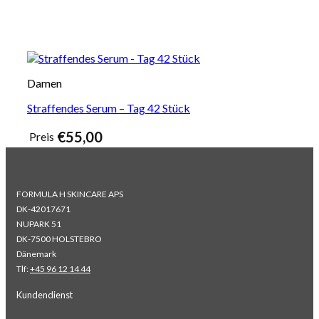
Damen
Straffendes Serum – Tag 42 Stück
€
55,00
Preis
FORMULA H SKINCARE APS
DK-42017671
NUPARK 51
DK-7500 HOLSTEBRO
Dänemark
Tlf:
+45 96 12 14 44
Kundendienst