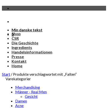
Zum
Inhalt
springen
Min danske tekst
Shop
0
CSR
Die Geschichte
Ingredients
Handelsinformationen
Presse
Kontakt
Home
Start
/
Produkte verschlagwortet mit „Falten“
Varekategorier
Merchandising
Männer - Real Men
Gesicht
Damen
Acne