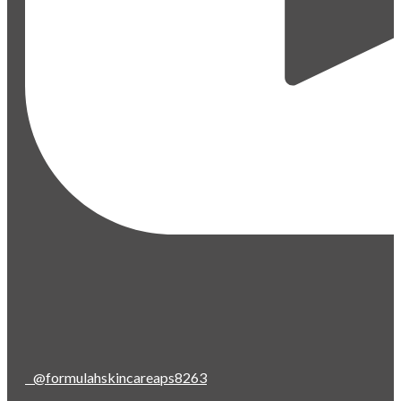
@formulahskincareaps8263