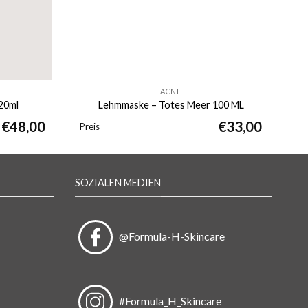
ACNE
20ml
Lehmmaske – Totes Meer 100 ML
€
48,00
€
33,00
Preis
SOZIALEN MEDIEN
@Formula-H-Skincare
#Formula_H_Skincare