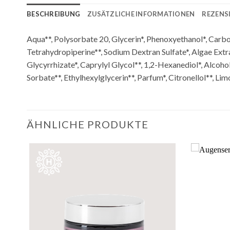
BESCHREIBUNG
ZUSÄTZLICHE INFORMATIONEN
REZENSI
Aqua**, Polysorbate 20, Glycerin*, Phenoxyethanol*, Carbo
Tetrahydropiperine**, Sodium Dextran Sulfate*, Algae Extr
Glycyrrhizate*, Caprylyl Glycol**, 1,2-Hexanediol*, Alco
Sorbate**, Ethylhexylglycerin**, Parfum*, Citronellol**, Lim
ÄHNLICHE PRODUKTE