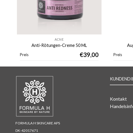
ACNE
Anti-Rötungen-Creme 50 ML
Au
00
€
39,00
Preis
Preis
KUNDENDI
Kontakt
Handelsinf
FORMULA H SKINCARE APS
DK-42017671