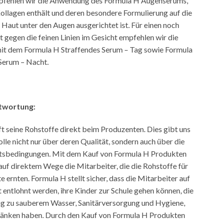
pfehlen wir die Anwendung des Formula H Augenserums,
Kollagen enthält und deren besondere Formulierung auf die
 Haut unter den Augen ausgerichtet ist. Für einen noch
 gegen die feinen Linien im Gesicht empfehlen wir die
it dem Formula H Straffendes Serum – Tag sowie Formula
Serum – Nacht.
ntwortung:
t seine Rohstoffe direkt beim Produzenten. Dies gibt uns
olle nicht nur über deren Qualität, sondern auch über die
itsbedingungen. Mit dem Kauf von Formula H Produkten
auf direktem Wege die Mitarbeiter, die die Rohstoffe für
 ernten. Formula H stellt sicher, dass die Mitarbeiter auf
 entlohnt werden, ihre Kinder zur Schule gehen können, die
g zu sauberem Wasser, Sanitärversorgung und Hygiene,
ränken haben. Durch den Kauf von Formula H Produkten