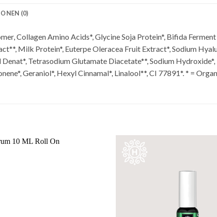
ONEN (0)
mer, Collagen Amino Acids*, Glycine Soja Protein*, Bifida Ferment
act**, Milk Protein*, Euterpe Oleracea Fruit Extract*, Sodium Hya
hol Denat*, Tetrasodium Glutamate Diacetate**, Sodium Hydroxide*
onene*, Geraniol*, Hexyl Cinnamal*, Linalool**, CI 77891*. * = Organ