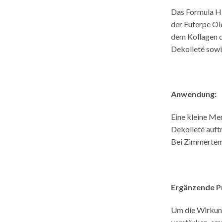
Das Formula H 
der Euterpe Ol
dem Kollagen da
Dekolleté sowi
Anwendung:
Eine kleine Me
Dekolleté auftr
Bei Zimmertemp
Ergänzende P
Um die Wirkun