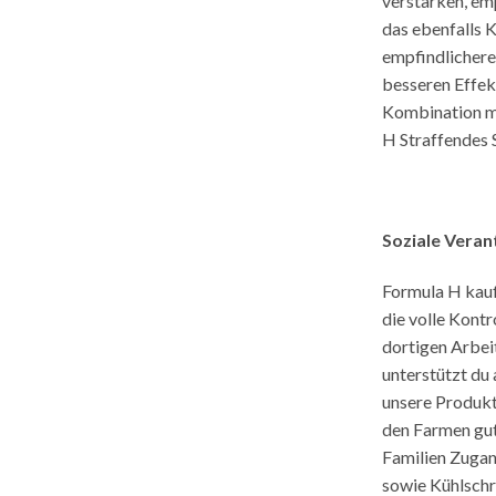
verstärken, em
das ebenfalls 
empfindlichere
besseren Effekt
Kombination m
H Straffendes 
Soziale Vera
Formula H kauf
die volle Kontr
dortigen Arbe
unterstützt du 
unsere Produkte
den Farmen gut
Familien Zugan
sowie Kühlsch