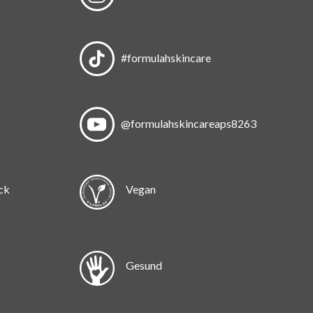
#formulahskincare
@formulahskincareaps8263
ck
Vegan
Gesund