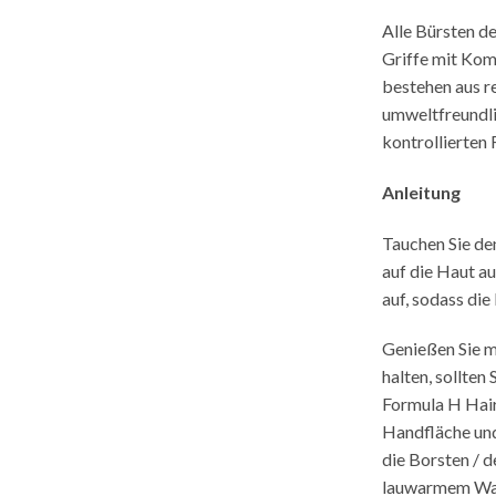
Alle Bürsten d
Griffe mit Komf
bestehen aus r
umweltfreundli
kontrollierten 
Anleitung
Tauchen Sie de
auf die Haut au
auf, sodass die
Genießen Sie m
halten, sollten
Formula H Hair
Handfläche und
die Borsten / 
lauwarmem Wass