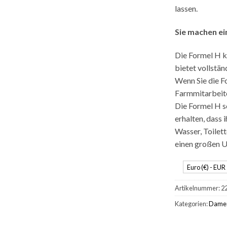
lassen.
Sie machen ei
Die Formel H k
bietet vollstä
Wenn Sie die Fo
Farmmitarbeite
Die Formel H s
erhalten, dass 
Wasser, Toilet
einen großen U
Euro (€) - EUR
Artikelnummer:
2
Kategorien:
Dame