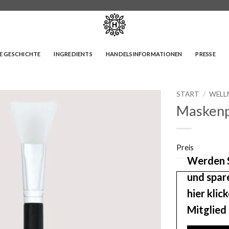
E GESCHICHTE
INGREDIENTS
HANDELSINFORMATIONEN
PRESSE
START
/
WELL
Maskenp
Preis
Werden S
und spar
hier klic
Mitglied