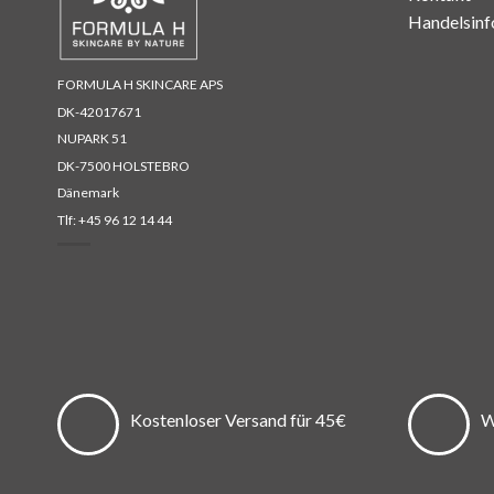
Handelsinf
FORMULA H SKINCARE APS
DK-42017671
NUPARK 51
DK-7500 HOLSTEBRO
Dänemark
Tlf:
+45 96 12 14 44
Kostenloser Versand für 45€
W