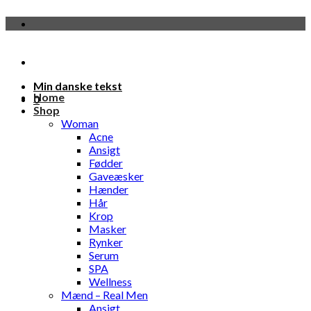
Fortsæt
til
indhold
Min danske tekst
Home
0
Shop
Woman
Acne
Ansigt
Fødder
Gaveæsker
Hænder
Hår
Krop
Masker
Rynker
Serum
SPA
Wellness
Mænd – Real Men
Ansigt