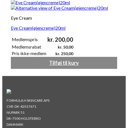
Eye Cream
Eye Cream(øjencreme)20ml
kr.
200,00
Medlemspris
Medlemsrabat
kr.
50,00
Pris ikke-medlem
kr.
250,00
Tilføj til kurv
FORMULA H SKINCARE APS
CVR: DK-42017671
NUPARK 51
DK-7500 HOLSTEBRO
DANMARK