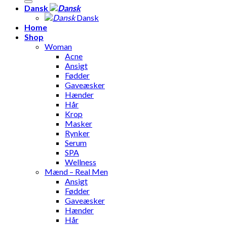
Dansk
Dansk
Home
Shop
Woman
Acne
Ansigt
Fødder
Gaveæsker
Hænder
Hår
Krop
Masker
Rynker
Serum
SPA
Wellness
Mænd – Real Men
Ansigt
Fødder
Gaveæsker
Hænder
Hår