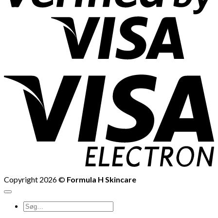
V
E
Copyright 2026 ©
Formula H Skincare
Søg
efter: