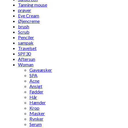
Tanning mouse
prøver
Eye Cream
Øjencreme
brush
Scrub
Penciler
sampak
Travelset
SPF30
Aftersun
Woman
Gaveæsker
SPA
Acne
Ansigt
Fødder
Hår
Hænder
Krop
Masker
Rynker
Serum