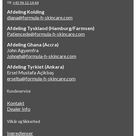
Tlf:
+45 96 12 14 44
Afdeling Kolding
diana@formula-h-skincare.com
Afdeling Tyskland (Hamburg/Farmsen)
Patiencede@formula-h-skincare.com
Afdeling Ghana (Accra)
John Agyemfra
Johngh@formula-h-skincare.com
Afdeling Tyrkiet (Ankara)
Ersel Mustafa Açikbaş
erseltu@formula-h-skincare.com
Kundeservice
Kontakt
Dealer Info
Vilkår og Sikkerhed
Ingredienser