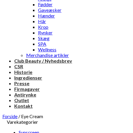
Fødder
Gaveæsker
Hænder
Hår
Krop
Rynker
Skæg
SPA
Wellness
Merchandise artikler
Club Beauty / Nyhedsbrev
CSR
Historie
Ingredienser
Presse
Firmagaver
Antirynke
Outlet
Kontakt
Forside
/
Eye Cream
Varekategorier
Sunscreen