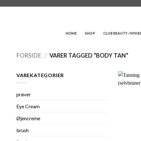
Fortsæt
til
indhold
HOME
SHOP
CLUB BEAUTY / NYH
FORSIDE
/
VARER TAGGED “BODY TAN”
VAREKATEGORIER
prøver
Eye Cream
Øjencreme
brush