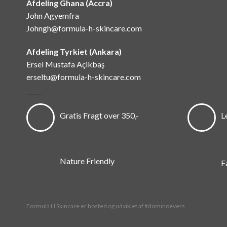
Afdeling Ghana (Accra)
John Agyemfra
Johngh@formula-h-skincare.com
Afdeling Tyrkiet (Ankara)
Ersel Mustafa Açikbaş
erseltu@formula-h-skincare.com
Gratis Fragt over 350,-
L
Nature Friendly
F
Formula H Skincare er hosted og udviklet af #dominoevers