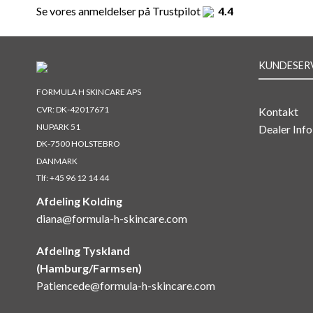
Se vores anmeldelser på Trustpilot
4.4
KUNDESER
FORMULA H SKINCARE APS
CVR: DK-42017671
Kontakt
NUPARK 51
Dealer Info
DK-7500 HOLSTEBRO
DANMARK
Tlf:
+45 96 12 14 44
Afdeling Kolding
diana@formula-h-skincare.com
Afdeling Tyskland
(Hamburg/Farmsen)
Patiencede@formula-h-skincare.com