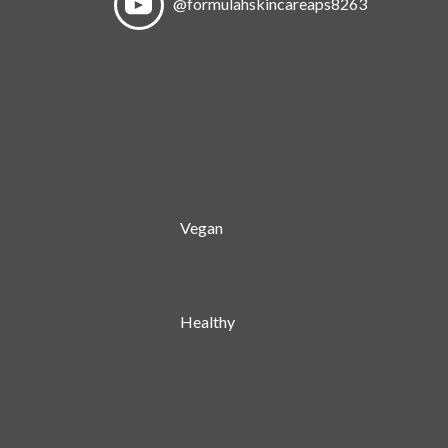
@formulahskincareaps8263
Vegan
Healthy