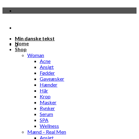
Fortsæt
til
indhold
Min danske tekst
Home
0
Shop
Woman
Acne
Ansigt
Fødder
Gaveæsker
Hænder
Hår
Krop
Masker
Rynker
Serum
SPA
Wellness
Mænd – Real Men
Ansigt