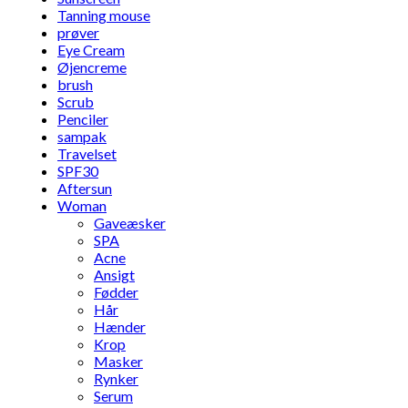
Tanning mouse
prøver
Eye Cream
Øjencreme
brush
Scrub
Penciler
sampak
Travelset
SPF30
Aftersun
Woman
Gaveæsker
SPA
Acne
Ansigt
Fødder
Hår
Hænder
Krop
Masker
Rynker
Serum