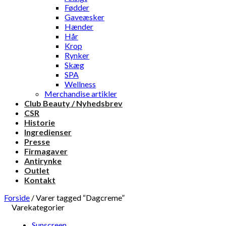
Fødder
Gaveæsker
Hænder
Hår
Krop
Rynker
Skæg
SPA
Wellness
Merchandise artikler
Club Beauty / Nyhedsbrev
CSR
Historie
Ingredienser
Presse
Firmagaver
Antirynke
Outlet
Kontakt
Forside
/
Varer tagged “Dagcreme”
Varekategorier
Sunscreen