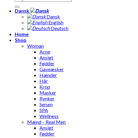
efter:
Dansk
Dansk
English
Deutsch
Home
Shop
Woman
Acne
Ansigt
Fødder
Gaveæsker
Hænder
Hår
Krop
Masker
Rynker
Serum
SPA
Wellness
Mænd – Real Men
Ansigt
Fødder