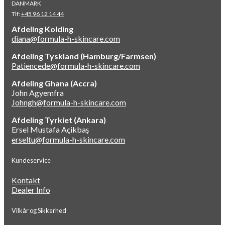
DANMARK
Tlf:
+45 96 12 14 44
Afdeling Kolding
diana@formula-h-skincare.com
Afdeling Tyskland (Hamburg/Farmsen)
Patiencede@formula-h-skincare.com
Afdeling Ghana (Accra)
John Agyemfra
Johngh@formula-h-skincare.com
Afdeling Tyrkiet (Ankara)
Ersel Mustafa Açikbaş
erseltu@formula-h-skincare.com
Kundeservice
Kontakt
Dealer Info
Vilkår og Sikkerhed