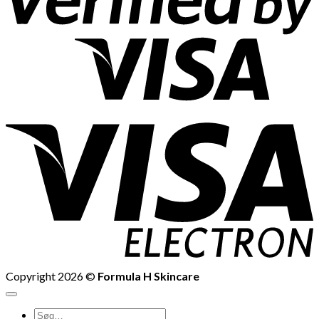
V
E
Copyright 2026 ©
Formula H Skincare
Søg