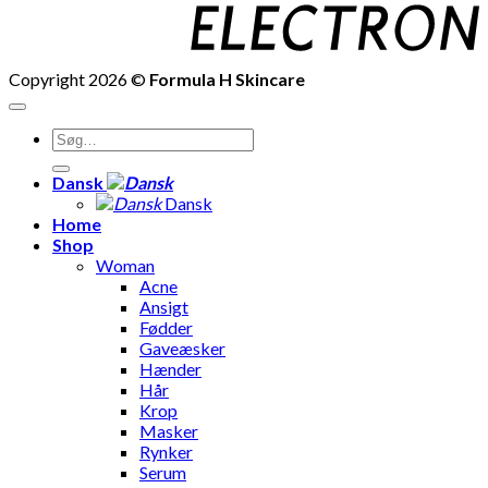
Copyright 2026 ©
Formula H Skincare
Søg
efter:
Dansk
Dansk
Home
Shop
Woman
Acne
Ansigt
Fødder
Gaveæsker
Hænder
Hår
Krop
Masker
Rynker
Serum