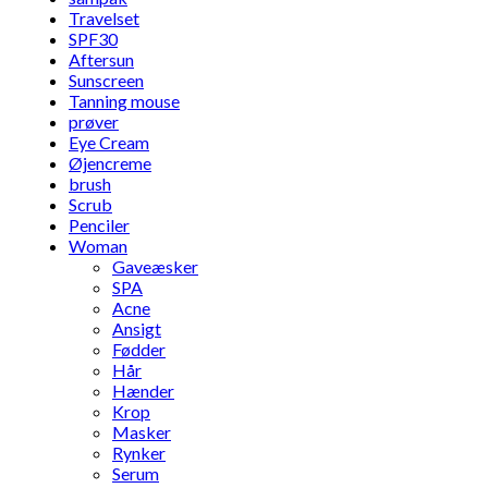
Travelset
SPF30
Aftersun
Sunscreen
Tanning mouse
prøver
Eye Cream
Øjencreme
brush
Scrub
Penciler
Woman
Gaveæsker
SPA
Acne
Ansigt
Fødder
Hår
Hænder
Krop
Masker
Rynker
Serum