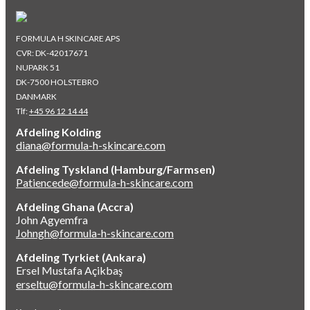
FORMULA H SKINCARE APS
CVR: DK-42017671
NUPARK 51
DK-7500 HOLSTEBRO
DANMARK
Tlf:
+45 96 12 14 44
Afdeling Kolding
diana@formula-h-skincare.com
Afdeling Tyskland (Hamburg/Farmsen)
Patiencede@formula-h-skincare.com
Afdeling Ghana (Accra)
John Agyemfra
Johngh@formula-h-skincare.com
Afdeling Tyrkiet (Ankara)
Ersel Mustafa Açikbaş
erseltu@formula-h-skincare.com