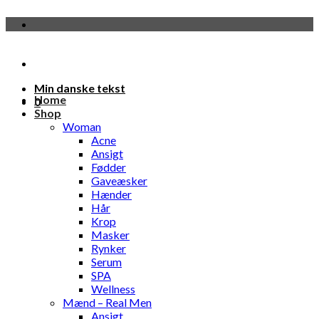
Fortsæt
til
indhold
Min danske tekst
Home
0
Shop
Woman
Acne
Ansigt
Fødder
Gaveæsker
Hænder
Hår
Krop
Masker
Rynker
Serum
SPA
Wellness
Mænd – Real Men
Ansigt