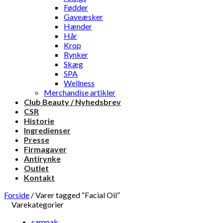
Fødder
Gaveæsker
Hænder
Hår
Krop
Rynker
Skæg
SPA
Wellness
Merchandise artikler
Club Beauty / Nyhedsbrev
CSR
Historie
Ingredienser
Presse
Firmagaver
Antirynke
Outlet
Kontakt
Forside
/
Varer tagged “Facial Oil”
Varekategorier
sampak