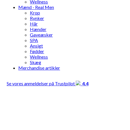
Wellness
Mænd - Real Men
Krop
Rynker
Hår
Hænder
Gaveæsker
SPA
Ansigt
Fødder
Wellness
Skæg
Merchandise artikler
Se vores anmeldelser på Trustpilot
4.4