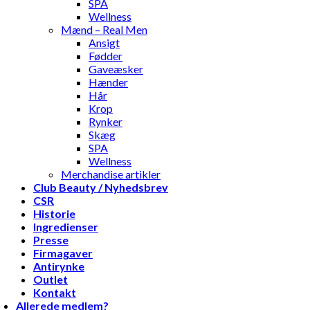
SPA
Wellness
Mænd – Real Men
Ansigt
Fødder
Gaveæsker
Hænder
Hår
Krop
Rynker
Skæg
SPA
Wellness
Merchandise artikler
Club Beauty / Nyhedsbrev
CSR
Historie
Ingredienser
Presse
Firmagaver
Antirynke
Outlet
Kontakt
Allerede medlem?