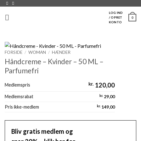
Fortsæt
til
LOG IND
0
/ OPRET
indhold
KONTO
FORSIDE
/
WOMAN
/
HÆNDER
Håndcreme – Kvinder – 50 ML –
Parfumefri
kr.
120,00
Medlemspris
Medlemsrabat
kr.
29,00
Pris ikke-medlem
kr.
149,00
Bliv gratis medlem og