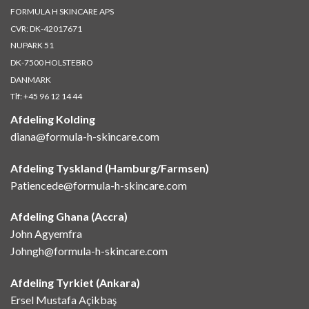
FORMULA H SKINCARE APS
CVR: DK-42017671
NUPARK 51
DK-7500 HOLSTEBRO
DANMARK
Tlf:
+45 96 12 14 44
Afdeling Kolding
diana@formula-h-skincare.com
Afdeling Tyskland (Hamburg/Farmsen)
Patiencede@formula-h-skincare.com
Afdeling Ghana (Accra)
John Agyemfra
Johngh@formula-h-skincare.com
Afdeling Tyrkiet (Ankara)
Ersel Mustafa Açikbaş