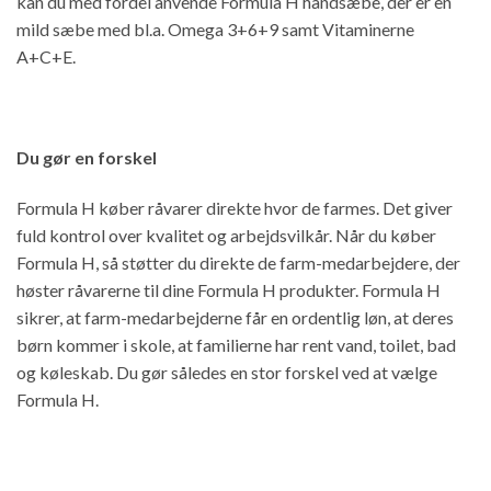
kan du med fordel anvende Formula H håndsæbe, der er en
mild sæbe med bl.a. Omega 3+6+9 samt Vitaminerne
A+C+E.
Du gør en forskel
Formula H køber råvarer direkte hvor de farmes. Det giver
fuld kontrol over kvalitet og arbejdsvilkår. Når du køber
Formula H, så støtter du direkte de farm-medarbejdere, der
høster råvarerne til dine Formula H produkter. Formula H
sikrer, at farm-medarbejderne får en ordentlig løn, at deres
børn kommer i skole, at familierne har rent vand, toilet, bad
og køleskab. Du gør således en stor forskel ved at vælge
Formula H.