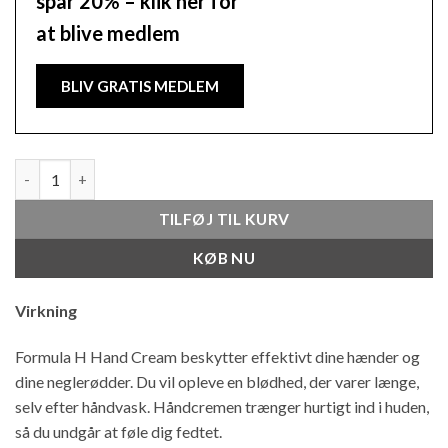
spar 20% – klik her for
at blive medlem
BLIV GRATIS MEDLEM
Håndcreme - Kvinder - 50 ML - Parfumefri antal
TILFØJ TIL KURV
KØB NU
Virkning
Formula H Hand Cream beskytter effektivt dine hænder og
dine neglerødder. Du vil opleve en blødhed, der varer længe,
selv efter håndvask. Håndcremen trænger hurtigt ind i huden,
så du undgår at føle dig fedtet.