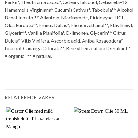
Parkii*, Theobroma cacao*, Cetearyl alcohol, Ceteareth-12,
Hamamelis Virginiana*, Cucumis Sativus*, Tabebuia**, Alcohol
Denat Inositol**, Allantoin, Niacinamide, Piridoxyne, HCL,
Olea Europea**, Prunus Dulcis*, Phenoxyethanol**, Ethylhexyl,
Glycerin**, Vanilla Planifolia*, D-limonen, Glycerin**, Citrus
Dulcis*, Vitis Vinifera, Ascorbic acid, Aniba Rosaeodora*,
Linalool, Cananga Odorata**, Benzylbenzoat and Geralniol. *
= organic · ** = natural.
RELATEREDE VARER