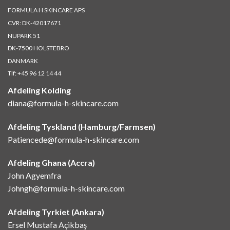
FORMULA H SKINCARE APS
CVR: DK-42017671
NUPARK 51
DK-7500 HOLSTEBRO
DANMARK
Tlf:
+45 96 12 14 44
Afdeling Kolding
diana@formula-h-skincare.com
Afdeling Tyskland (Hamburg/Farmsen)
Patiencede@formula-h-skincare.com
Afdeling Ghana (Accra)
John Agyemfra
Johngh@formula-h-skincare.com
Afdeling Tyrkiet (Ankara)
Ersel Mustafa Açikbaş