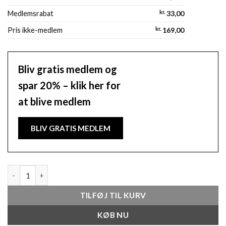
baseret på
kundebedømmelse
Medlemsrabat
kr.
33,00
Pris ikke-medlem
kr.
169,00
Bliv gratis medlem og
spar 20% – klik her for
at blive medlem
BLIV GRATIS MEDLEM
Body Cream - Tropical Fruits 250 ML antal
TILFØJ TIL KURV
KØB NU