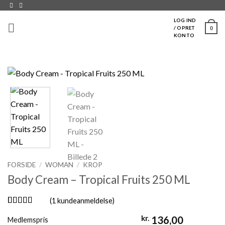
Fortsæt
til
LOG IND
0
/ OPRET
indhold
KONTO
FORSIDE
/
WOMAN
/
KROP
Body Cream – Tropical Fruits 250 ML
(
1
kundeanmeldelse)
Bedømt som
1
kr.
136,00
Medlemspris
5
ud af 5