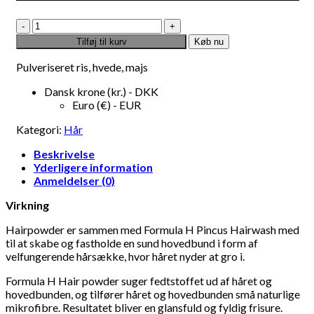
Pincus
Hair
Tilføj til kurv
Køb nu
Powder
250g
Pulveriseret ris, hvede, majs
antal
Dansk krone (kr.) - DKK
Euro (€) - EUR
Kategori:
Hår
Beskrivelse
Yderligere information
Anmeldelser (0)
Virkning
Hairpowder er sammen med Formula H Pincus Hairwash med
til at skabe og fastholde en sund hovedbund i form af
velfungerende hårsække, hvor håret nyder at gro i.
Formula H Hair powder suger fedtstoffet ud af håret og
hovedbunden, og tilfører håret og hovedbunden små naturlige
mikrofibre. Resultatet bliver en glansfuld og fyldig frisure.