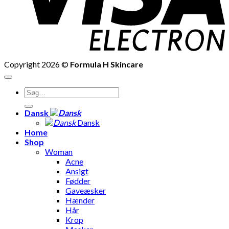
Copyright 2026 ©
Formula H Skincare
Søg
efter:
Dansk
Dansk
Home
Shop
Woman
Acne
Ansigt
Fødder
Gaveæsker
Hænder
Hår
Krop