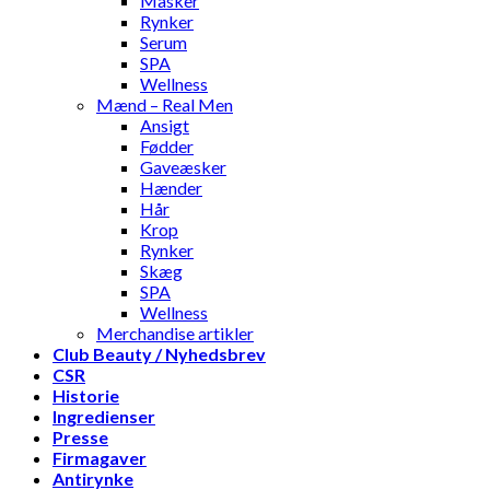
Masker
Rynker
Serum
SPA
Wellness
Mænd – Real Men
Ansigt
Fødder
Gaveæsker
Hænder
Hår
Krop
Rynker
Skæg
SPA
Wellness
Merchandise artikler
Club Beauty / Nyhedsbrev
CSR
Historie
Ingredienser
Presse
Firmagaver
Antirynke