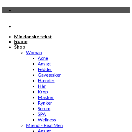
Fortsæt
til
indhold
Min danske tekst
Home
0
Shop
Woman
Acne
Ansigt
Fødder
Gaveæsker
Hænder
Hår
Krop
Masker
Rynker
Serum
SPA
Wellness
Mænd – Real Men
Ansigt