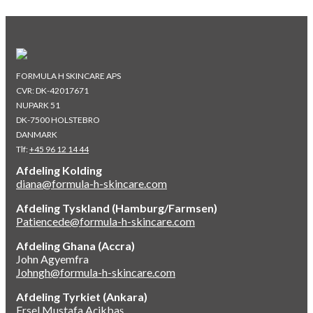
FORMULA H SKINCARE APS
CVR: DK-42017671
NUPARK 51
DK-7500 HOLSTEBRO
DANMARK
Tlf:
+45 96 12 14 44
Afdeling Kolding
diana@formula-h-skincare.com
Afdeling Tyskland (Hamburg/Farmsen)
Patiencede@formula-h-skincare.com
Afdeling Ghana (Accra)
John Agyemfra
Johngh@formula-h-skincare.com
Afdeling Tyrkiet (Ankara)
Ersel Mustafa Açikbaş