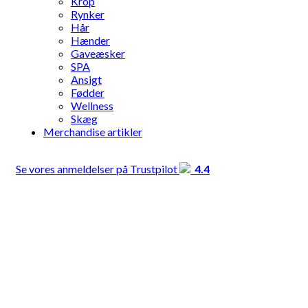
Krop
Rynker
Hår
Hænder
Gaveæsker
SPA
Ansigt
Fødder
Wellness
Skæg
Merchandise artikler
Se vores anmeldelser på Trustpilot
4.4