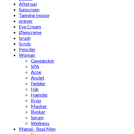
Aftersun
Sunscreen
Tanning mouse
prøver
Eye Cream
Øjencreme
brush
Scrub
Penciler
Woman
Gaveæsker
SPA
Acne
Ansigt
Fødder
Hår
Hænder
Krop
Masker
Rynker
Serum
Wellness
Mænd - Real Men