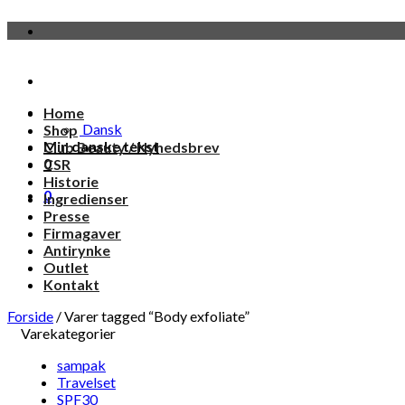
Fortsæt
til
indhold
Home
Dansk
Shop
Min danske tekst
Club Beauty / Nyhedsbrev
0
CSR
Historie
0
Ingredienser
Presse
Firmagaver
Antirynke
Outlet
Kontakt
Forside
/
Varer tagged “Body exfoliate”
Varekategorier
sampak
Travelset
SPF30