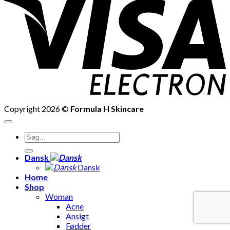
E
Copyright 2026 ©
Formula H Skincare
Søg
efter:
Dansk
Dansk
Home
Shop
Woman
Acne
Ansigt
Fødder