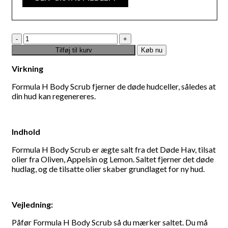
Body
Scrub
Tilføj til kurv
Køb nu
Lavender
250
Virkning
ML
antal
Formula H Body Scrub fjerner de døde hudceller, således at
din hud kan regenereres.
Indhold
Formula H Body Scrub er ægte salt fra det Døde Hav, tilsat
olier fra Oliven, Appelsin og Lemon. Saltet fjerner det døde
hudlag, og de tilsatte olier skaber grundlaget for ny hud.
Vejledning:
Påfør Formula H Body Scrub så du mærker saltet. Du må