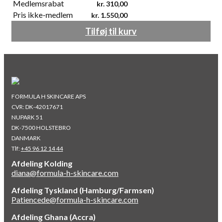
Medlemsrabat
kr.
310,00
Pris ikke-medlem
kr.
1.550,00
Tilføj til kurv
FORMULA H SKINCARE APS
CVR: DK-42017671
NUPARK 51
DK-7500 HOLSTEBRO
DANMARK
Tlf:
+45 96 12 14 44
Afdeling Kolding
diana@formula-h-skincare.com
Afdeling Tyskland (Hamburg/Farmsen)
Patiencede@formula-h-skincare.com
Afdeling Ghana (Accra)