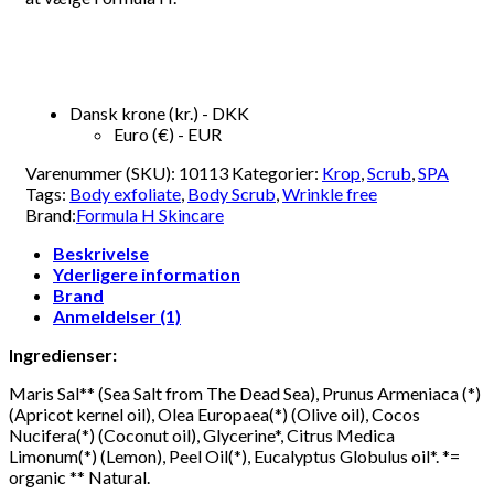
Dansk krone (kr.) - DKK
Euro (€) - EUR
Varenummer (SKU):
10113
Kategorier:
Krop
,
Scrub
,
SPA
Tags:
Body exfoliate
,
Body Scrub
,
Wrinkle free
Brand:
Formula H Skincare
Beskrivelse
Yderligere information
Brand
Anmeldelser (1)
Ingredienser:
Maris Sal** (Sea Salt from The Dead Sea), Prunus Armeniaca (*)
(Apricot kernel oil), Olea Europaea(*) (Olive oil), Cocos
Nucifera(*) (Coconut oil), Glycerine*, Citrus Medica
Limonum(*) (Lemon), Peel Oil(*), Eucalyptus Globulus oil*. *=
organic ** Natural.