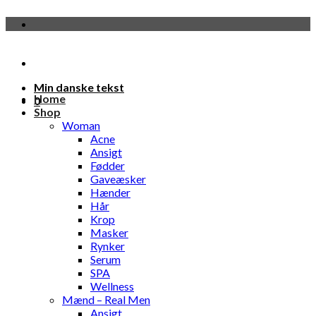
Fortsæt
til
indhold
Min danske tekst
Home
0
Shop
Woman
Acne
Ansigt
Fødder
Gaveæsker
Hænder
Hår
Krop
Masker
Rynker
Serum
SPA
Wellness
Mænd – Real Men
Ansigt