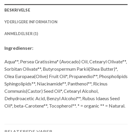
BESKRIVELSE
YDERLIGERE INFORMATION
ANMELDELSER (1)
Ingredienser:
Aqua**, Persea Gratissima* (Avocado) Oil, Cetearyl Olivate**,
Sorbitan Olivate**, Butyrospermum Parkii(Shea Butter)*,
Olea Europaea(Olive) Fruit Oil*, Propanediol**, Phospholipids
Sphingolipids**, Niacinamide**, Panthenol**, Ricinus
Communis(Castor) Seed Oil*, Cetearyl Alcohol,
Dehydroacetic Acid, Benzyl Alcohol**, Rubus Idaeus Seed
Oil*, beta-Carotene**, Tocopherol**. * = organic ** = Natural.
RELATEREDE VARER