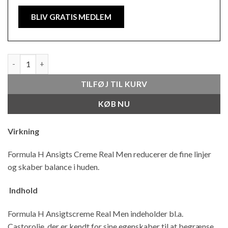
BLIV GRATIS MEDLEM
Ansigts Creme - Real Men 50 ML antal
TILFØJ TIL KURV
KØB NU
Virkning
Formula H Ansigts Creme Real Men reducerer de fine linjer
og skaber balance i huden.
Indhold
Formula H Ansigtscreme Real Men indeholder bl.a.
Castorolie, der er kendt for sine egenskaber til at begrænse