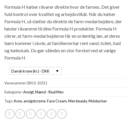
Formula H køber råvarer direkte hvor de farmes. Det giver
fuld kontrol over kvalitet og arbejdsvilkår. Når du køber
Formula H, så støtter du direkte de farm-medarbejdere, der
høster råvarerne til dine Formula H produkter. Formula H
sikrer, at farm-medarbejderne får en ordentlig løn, at deres
børn kommer i skole, at familierne har rent vand, toilet, bad
og køleskab. Du gør således en stor forskel ved at vælge
Formula H.
Dansk krone (kr.) - DKK
Varenummer (SKU):
10311
Kategorier:
Ansigt
,
Mænd - Real Men
Tags:
Acne
,
ansigstcreme
,
Face Cream
,
Men beauty
,
Moisturiser