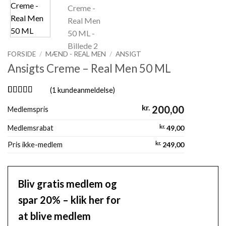
FORSIDE
/
MÆND - REAL MEN
/
ANSIGT
Ansigts Creme – Real Men 50 ML
(
1
kundeanmeldelse)
Bedømt som
1
kr.
200,00
Medlemspris
5
ud af 5
baseret på
kundebedømmelse
Medlemsrabat
kr.
49,00
Pris ikke-medlem
kr.
249,00
Bliv gratis medlem og
spar 20% – klik her for
at blive medlem