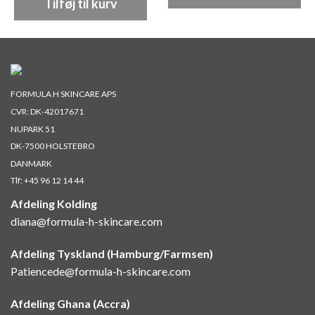
Tilføj til kurv
FORMULA H SKINCARE APS
CVR: DK-42017671
NUPARK 51
DK-7500 HOLSTEBRO
DANMARK
Tlf:
+45 96 12 14 44
Afdeling Kolding
diana@formula-h-skincare.com
Afdeling Tyskland (Hamburg/Farmsen)
Patiencede@formula-h-skincare.com
Afdeling Ghana (Accra)