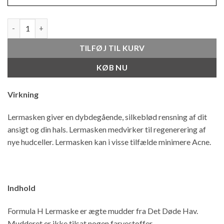
Lermaske 50 ML antal
TILFØJ TIL KURV
KØB NU
Virkning
Lermasken giver en dybdegående, silkeblød rensning af dit
ansigt og din hals. Lermasken medvirker til regenerering af
nye hudceller. Lermasken kan i visse tilfælde minimere Acne.
Indhold
Formula H Lermaske er ægte mudder fra Det Døde Hav.
Mudderet er ikke tilsat nogen farvestoffer.