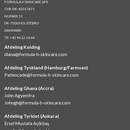
FORMULA H SKINCARE APS
CVR: DK-42017671
NUPARK 51
DK-7500 HOLSTEBRO
DANMARK
Tlf:
+45 96 12 14 44
Afdeling Kolding
diana@formula-h-skincare.com
Afdeling Tyskland (Hamburg/Farmsen)
Patiencede@formula-h-skincare.com
Afdeling Ghana (Accra)
John Agyemfra
Johngh@formula-h-skincare.com
Afdeling Tyrkiet (Ankara)
Ersel Mustafa Açikbaş