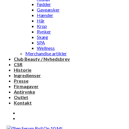
Fødder
Gaveæsker
Hænder
Hår
Krop
Rynker
Skæg
SPA
Wellness
Merchandise artikler
Club Beauty / Nyhedsbrev
CSR
Historie
Ingredienser
Presse
Firmagaver
Antirynke
Outlet
Kontakt