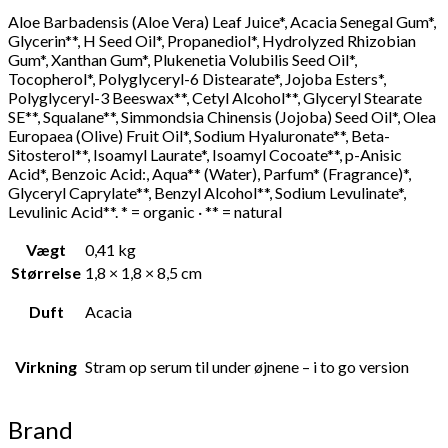
Aloe Barbadensis (Aloe Vera) Leaf Juice*, Acacia Senegal Gum*,
Glycerin**, H Seed Oil*, Propanediol*, Hydrolyzed Rhizobian
Gum*, Xanthan Gum*, Plukenetia Volubilis Seed Oil*,
Tocopherol*, Polyglyceryl-6 Distearate*, Jojoba Esters*,
Polyglyceryl-3 Beeswax**, Cetyl Alcohol**, Glyceryl Stearate
SE**, Squalane**, Simmondsia Chinensis (Jojoba) Seed Oil*, Olea
Europaea (Olive) Fruit Oil*, Sodium Hyaluronate**, Beta-
Sitosterol**, Isoamyl Laurate*, Isoamyl Cocoate**, p-Anisic
Acid*, Benzoic Acid:, Aqua** (Water), Parfum* (Fragrance)*,
Glyceryl Caprylate**, Benzyl Alcohol**, Sodium Levulinate*,
Levulinic Acid**. * = organic · ** = natural
Vægt
0,41 kg
Størrelse
1,8 × 1,8 × 8,5 cm
Duft
Acacia
Virkning
Stram op serum til under øjnene – i to go version
Brand