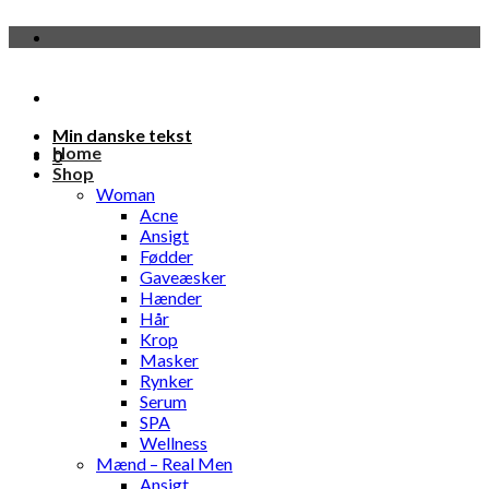
Fortsæt
til
indhold
Min danske tekst
Home
0
Shop
Woman
Acne
Ansigt
Fødder
Gaveæsker
Hænder
Hår
Krop
Masker
Rynker
Serum
SPA
Wellness
Mænd – Real Men
Ansigt