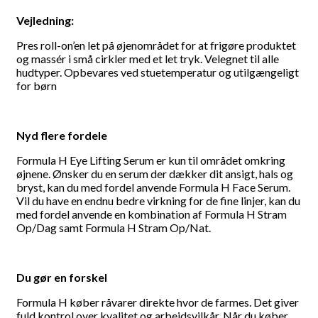
Vejledning:
Pres roll-on’en let på øjenområdet for at frigøre produktet
og massér i små cirkler med et let tryk. Velegnet til alle
hudtyper. Opbevares ved stuetemperatur og utilgængeligt
for børn
Nyd flere fordele
Formula H Eye Lifting Serum er kun til området omkring
øjnene. Ønsker du en serum der dækker dit ansigt, hals og
bryst, kan du med fordel anvende Formula H Face Serum.
Vil du have en endnu bedre virkning for de fine linjer, kan du
med fordel anvende en kombination af Formula H Stram
Op/Dag samt Formula H Stram Op/Nat.
Du gør en forskel
Formula H køber råvarer direkte hvor de farmes. Det giver
fuld kontrol over kvalitet og arbejdsvilkår. Når du køber