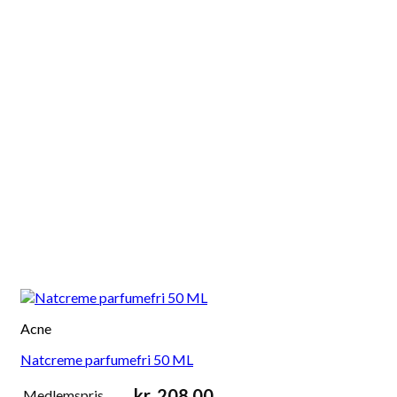
Acne
Natcreme parfumefri 50 ML
kr.
208,00
Medlemspris