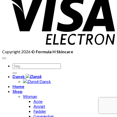
Copyright 2026 ©
Formula H Skincare
Søg
efter:
Dansk
Dansk
Home
Shop
Woman
Acne
Ansigt
Fødder
Gaveæsker