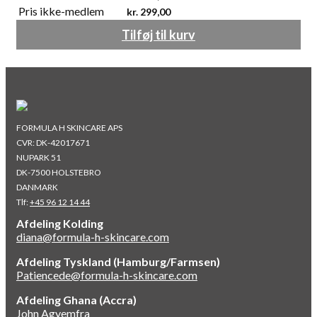
Pris ikke-medlem
kr.
299,00
Tilføj til kurv
FORMULA H SKINCARE APS
CVR: DK-42017671
NUPARK 51
DK-7500 HOLSTEBRO
DANMARK
Tlf:
+45 96 12 14 44
Afdeling Kolding
diana@formula-h-skincare.com
Afdeling Tyskland (Hamburg/Farmsen)
Patiencede@formula-h-skincare.com
Afdeling Ghana (Accra)
John Agyemfra