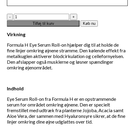
Øjen
Serum
Tilføj til kurv
Køb nu
Roll
On
Virkning
10
ML
Formula H Eye Serum Roll-on hjælper dig til at holde de
antal
fine linjer omkring øjnene stramme. Den kølende effekt fra
metalkuglen aktiverer blodcirkulation og cellefornyelsen.
Den afslapper også musklerne og løsner spændinger
omkring øjenområdet.
Indhold
Eye Serum Roll-on fra Formula H er en opstrammende
serum for området omkring øjnene. Den er specielt
fremstillet med udtræk fra planterne Jojoba, Acacia samt
Aloe Vera, der sammen med Hyaluronsyre sikrer, at de fine
linjer omkring dine øjne udglattes over tid.