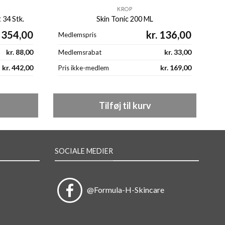
KROP
 34 Stk.
Skin Tonic 200 ML
354,00
kr.
136,00
Medlemspris
Me
kr.
88,00
kr.
33,00
Medlemsrabat
Me
kr.
442,00
kr.
169,00
Pris ikke-medlem
Pr
Tilføj til kurv
SOCIALE MEDIER
@Formula-H-Skincare