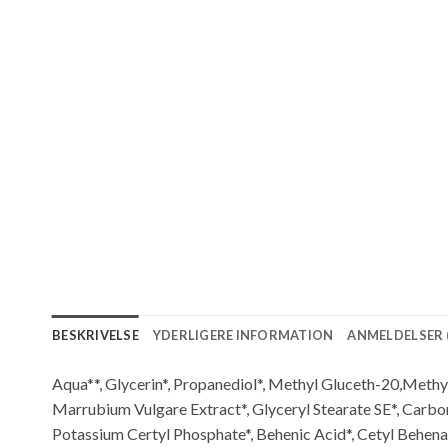
BESKRIVELSE
YDERLIGERE INFORMATION
ANMELDELSER (
Aqua**, Glycerin*, Propanediol*, Methyl Gluceth-20,Methylp
Marrubium Vulgare Extract*, Glyceryl Stearate SE*, Carbom
Potassium Certyl Phosphate*, Behenic Acid*, Cetyl Behenat