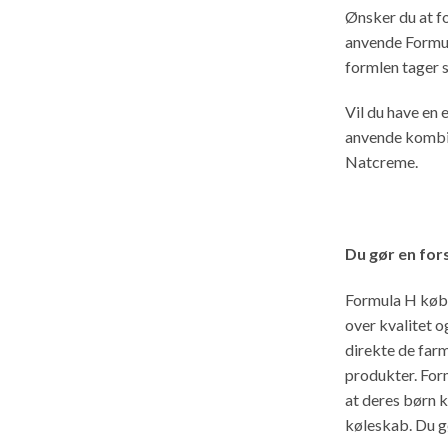
Ønsker du at f
anvende Formul
formlen tager s
Vil du have en 
anvende kombi
Natcreme.
Du gør en for
Formula H købe
over kvalitet o
direkte de far
produkter. Form
at deres børn k
køleskab. Du g