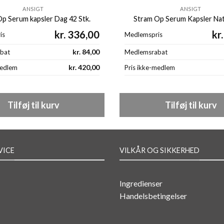
ANSIGT
ANSIGT
p Serum kapsler Dag 42 Stk.
Stram Op Serum Kapsler Nat
kr.
336,00
kr.
is
Medlemspris
kr.
84,00
bat
Medlemsrabat
kr.
420,00
medlem
Pris ikke-medlem
Tilføj til kurv
Tilføj til kurv
VICE
VILKÅR OG SIKKERHED
Ingredienser
Handelsbetingelser