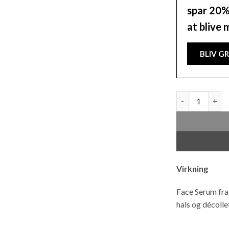
spar 20% 
at blive
BLIV G
Face Serum Wak
Virkning
Face Serum fra
hals og décolle