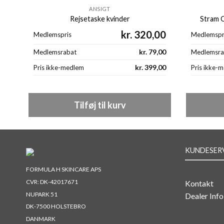
ANSIGT
Rejsetaske kvinder
Stram O
kr.
320,00
Medlemspris
Medlemspr
kr.
79,00
Medlemsrabat
Medlemsra
kr.
399,00
Pris ikke-medlem
Pris ikke-
Tilføj til kurv
KUNDESER
FORMULA H SKINCARE APS
CVR: DK-42017671
Kontakt
NUPARK 51
Dealer Info
DK-7500 HOLSTEBRO
DANMARK