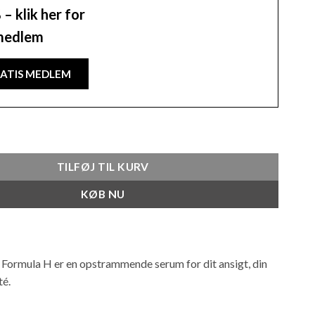
– klik her for
 medlem
RATIS MEDLEM
ame - 20ml antal
TILFØJ TIL KURV
KØB NU
 Formula H er en opstrammende serum for dit ansigt, din
té.