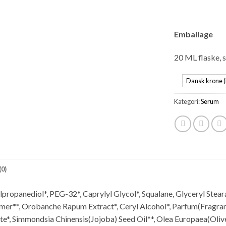
Emballage
20 ML flaske, 
Dansk krone (
Kategori:
Serum
0)
ropanediol*, PEG-32*, Caprylyl Glycol*, Squalane, Glyceryl Steara
er**, Orobanche Rapum Extract*, Ceryl Alcohol*, Parfum(Fragrance)
e*, Simmondsia Chinensis(Jojoba) Seed Oil**, Olea Europaea(Olive