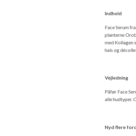
Indhold
Face Serum fra
planterne Orob
med Kollagen sik
hals og décolle
Vejledning
Påfør Face Seru
alle hudtyper.
Nyd flere for