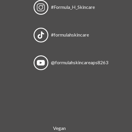
#Formula_H_Skincare
#formulahskincare
@formulahskincareaps8263
Vegan