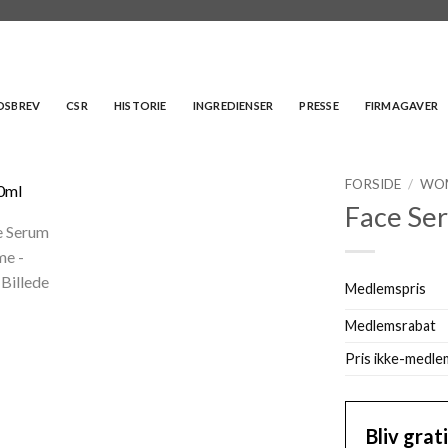
EDSBREV
CSR
HISTORIE
INGREDIENSER
PRESSE
FIRMAGAVER
FORSIDE
/
WO
Face Se
Medlemspris
Medlemsrabat
Pris ikke-medle
Bliv gra