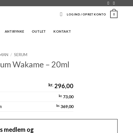
0
LOG IND / OPRET KONTO
ANTIRYNKE
OUTLET
KONTAKT
MAN
/
SERUM
rum Wakame – 20ml
kr.
296,00
kr.
73,00
m
kr.
369,00
tis medlem og