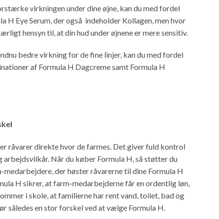
orstærke virkningen under dine øjne, kan du med fordel
a H Eye Serum, der også indeholder Kollagen, men hvor
ærligt hensyn til, at din hud under øjnene er mere sensitiv.
endnu bedre virkning for de fine linjer, kan du med fordel
nationer af Formula H Dagcreme samt Formula H
skel
r råvarer direkte hvor de farmes. Det giver fuld kontrol
g arbejdsvilkår. Når du køber Formula H, så støtter du
m-medarbejdere, der høster råvarerne til dine Formula H
ula H sikrer, at farm-medarbejderne får en ordentlig løn,
ommer i skole, at familierne har rent vand, toilet, bad og
ør således en stor forskel ved at vælge Formula H.