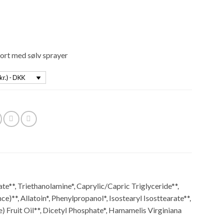
sort med sølv sprayer
kr.) - DKK
te**, Triethanolamine*, Caprylic/Capric Triglyceride**,
**, Allatoin*, Phenylpropanol*, Isostearyl Isosttearate**,
) Fruit Oil**, Dicetyl Phosphate*, Hamamelis Virginiana