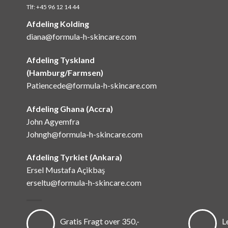
Tlf:
+45 96 12 14 44
Afdeling Kolding
diana@formula-h-skincare.com
Afdeling Tyskland
(Hamburg/Farmsen)
Patiencede@formula-h-skincare.com
Afdeling Ghana (Accra)
John Agyemfra
Johngh@formula-h-skincare.com
Afdeling Tyrkiet (Ankara)
Ersel Mustafa Açikbaş
erseltu@formula-h-skincare.com
Gratis Fragt over 350,-
L