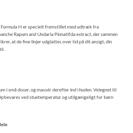
 Formula H er specielt fremstillet med udtræk fra
anche Rapum and Undaria Pinnatifda extract, der sammen
rer, at de fine linjer udglattes over tid på dit ansigt, din
té.
m i små doser, og massér derefter ind i huden. Velegnet til
 Opbevares ved stuetemperatur og utilgængeligt for børn
dele