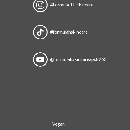
#Formula_H_Skincare
#formulahskincare
@formulahskincareaps8263
Vegan