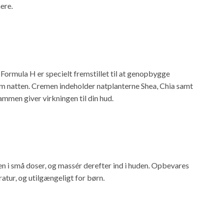
ere.
Formula H er specielt fremstillet til at genopbygge
om natten. Cremen indeholder natplanterne Shea, Chia samt
sammen giver virkningen til din hud.
n i små doser, og massér derefter ind i huden. Opbevares
tur, og utilgængeligt for børn.