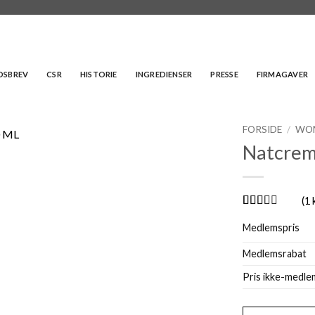
EDSBREV
CSR
HISTORIE
INGREDIENSER
PRESSE
FIRMAGAVER
FORSIDE
/
WO
Natcrem
(
1
Bedømt
1
Medlemspris
som
2
ud
af 5
Medlemsrabat
baseret
på
Pris ikke-medle
kundebedømmel