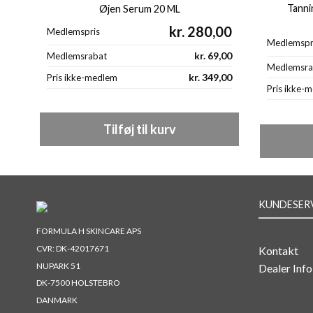
Tanni
Øjen Serum 20 ML
kr.
280,00
Medlemspris
Medlemspr
kr.
69,00
Medlemsrabat
Medlemsra
kr.
349,00
Pris ikke-medlem
Pris ikke-
Tilføj til kurv
KUNDESER
FORMULA H SKINCARE APS
CVR: DK-42017671
Kontakt
NUPARK 51
Dealer Info
DK-7500 HOLSTEBRO
DANMARK