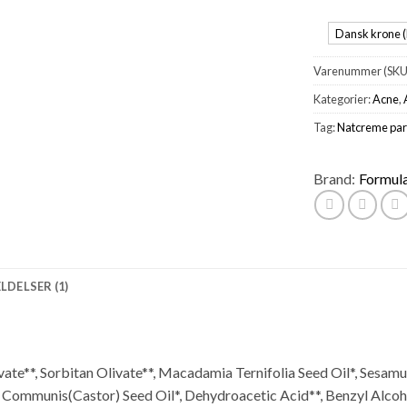
Dansk krone (
Varenummer (SKU
Kategorier:
Acne
,
Tag:
Natcreme par
Brand:
Formula
DELSER (1)
vate**, Sorbitan Olivate**, Macadamia Ternifolia Seed Oil*, Sesam
nus Communis(Castor) Seed Oil*, Dehydroacetic Acid**, Benzyl Alco