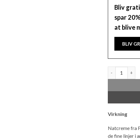
Bliv gra
spar 20% 
at blive
BLIV G
Natcreme parfu
Virkning
Natcreme fra F
de fine linjer i