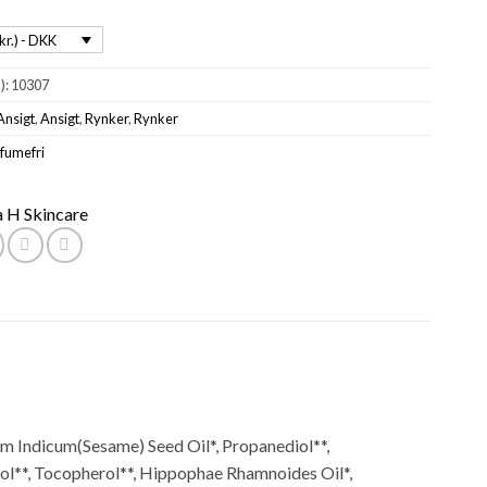
kr.) - DKK
):
10307
Ansigt
,
Ansigt
,
Rynker
,
Rynker
fumefri
 H Skincare
um Indicum(Sesame) Seed Oil*, Propanediol**,
hol**, Tocopherol**, Hippophae Rhamnoides Oil*,