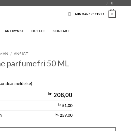
0
MIN DANSKE TEKST
ANTIRYNKE
OUTLET
KONTAKT
MAN
/
ANSIGT
e parfumefri 50 ML
kundeanmeldelse)
kr.
208,00
kr.
51,00
m
kr.
259,00
se