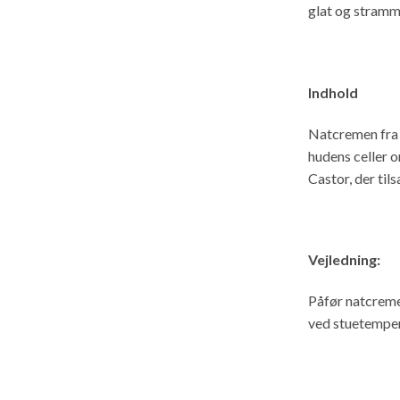
glat og stramm
Indhold
Natcremen fra 
hudens celler 
Castor, der til
Vejledning:
Påfør natcreme
ved stuetempera