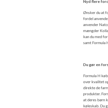
Nyd flere for
Ønsker du at f
fordel anvende
anvender Natc
mængder Kollag
kan du med fo
samt Formula 
Du gør en for
Formula H købe
over kvalitet o
direkte de far
produkter. Form
at deres børn k
køleskab. Du g