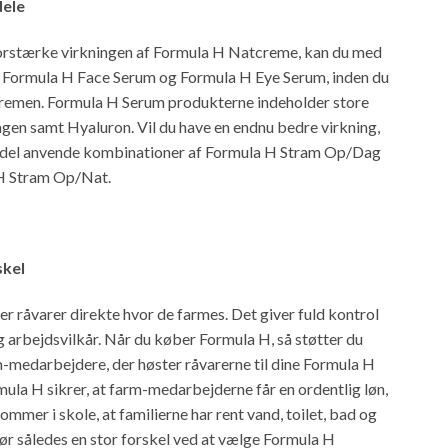
dele
orstærke virkningen af Formula H Natcreme, kan du med
 Formula H Face Serum og Formula H Eye Serum, inden du
remen. Formula H Serum produkterne indeholder store
en samt Hyaluron. Vil du have en endnu bedre virkning,
rdel anvende kombinationer af Formula H Stram Op/Dag
H Stram Op/Nat.
skel
r råvarer direkte hvor de farmes. Det giver fuld kontrol
g arbejdsvilkår. Når du køber Formula H, så støtter du
m-medarbejdere, der høster råvarerne til dine Formula H
ula H sikrer, at farm-medarbejderne får en ordentlig løn,
ommer i skole, at familierne har rent vand, toilet, bad og
ør således en stor forskel ved at vælge Formula H