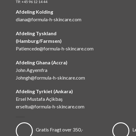
Tlf:
+45 96 12 14 44
Afdeling Kolding
diana@formula-h-skincare.com
Afdeling Tyskland
(Hamburg/Farmsen)
Patiencede@formula-h-skincare.com
Afdeling Ghana (Accra)
John Agyemfra
Johngh@formula-h-skincare.com
Afdeling Tyrkiet (Ankara)
Ersel Mustafa Açikbaş
erseltu@formula-h-skincare.com
Gratis Fragt over 350,-
L