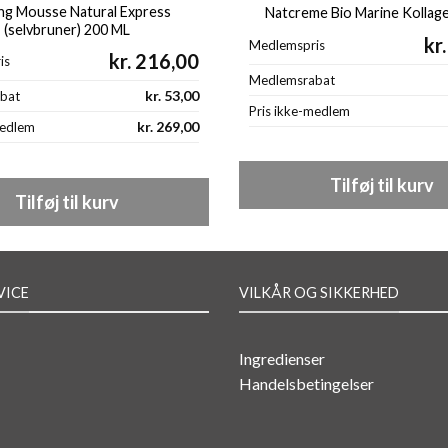
ng Mousse Natural Express
Natcreme Bio Marine Kollag
(selvbruner) 200 ML
kr.
Medlemspris
kr.
216,00
is
Medlemsrabat
kr.
53,00
bat
Pris ikke-medlem
kr.
269,00
medlem
Tilføj til kurv
Tilføj til kurv
VICE
VILKÅR OG SIKKERHED
Ingredienser
Handelsbetingelser