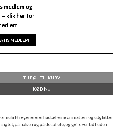
tis medlem og
– klik her for
 medlem
RATIS MEDLEM
mefri 50 ML antal
TILFØJ TIL KURV
KØB NU
ormula H regenererer hudcellerne om natten, og udglatter
 ansigtet, på halsen og på décolleté, og gør over tid huden