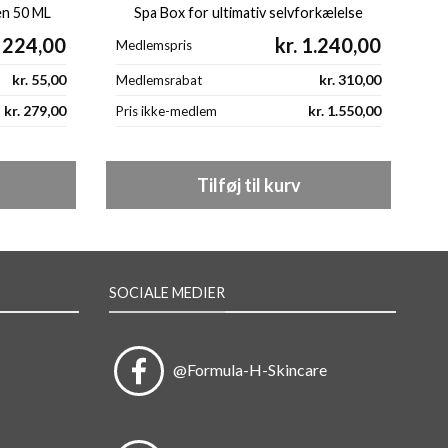
en 50 ML
Spa Box for ultimativ selvforkælelse
224,00
kr.
1.240,00
Medlemspris
Me
kr.
55,00
kr.
310,00
Medlemsrabat
Me
kr.
279,00
kr.
1.550,00
Pris ikke-medlem
Pr
Tilføj til kurv
SOCIALE MEDIER
@Formula-H-Skincare